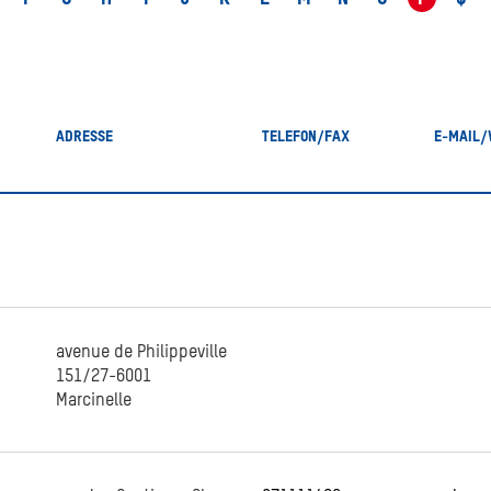
EINE
UNREGELMÄSSIGKEI
ELDEN
PRAKTISCHE LINK
ADRESSE
TELEFON/FAX
E-MAIL/
avenue de Philippeville
151/27-6001
Marcinelle