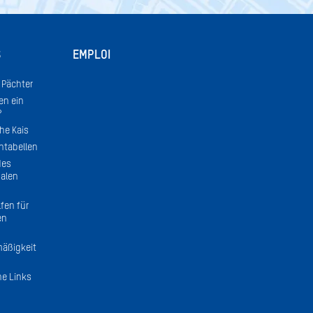
S
EMPLOI
r Pächter
en ein
?
he Kais
ntabellen
des
alen
fen für
en
äßigkeit
he Links