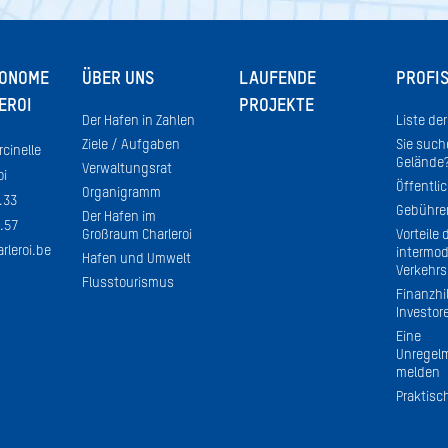
TONOME
ÜBER UNS
LAUFENDE
PROFI
EROI
PROJEKTE
Der Hafen in Zahlen
Liste de
Ziele / Aufgaben
Sie such
rcinelle
Gelände
Verwaltungsrat
oi
Öffentlic
Organigramm
.33
Gebühre
Der Hafen im
.57
Großraum Charleroi
Vorteile 
rleroi.be
intermod
Hafen und Umwelt
Verkehrs
Flusstourismus
Finanzhil
Investor
Eine
Unregelm
melden
Praktisc