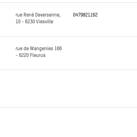
rue René Deversenne,
0479821162
10 - 6230 Viesville
rue de Wangenies 166
- 6220 Fleurus
E