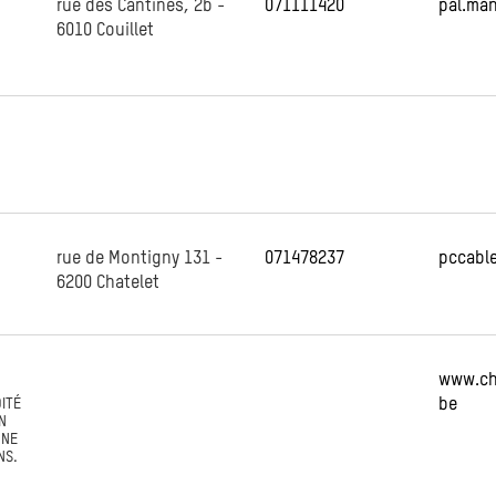
rue des Cantines, 2b -
071111420
pal.ma
6010 Couillet
rue de Montigny 131 -
071478237
pccabl
6200 Chatelet
www.ch
OITÉ
be
N
ONE
NS.