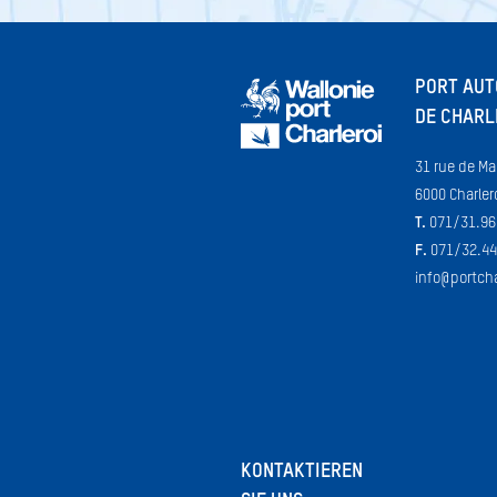
PORT AU
DE CHARL
31 rue de Ma
6000 Charler
T.
071/31.96
F.
071/32.44
info@portcha
KONTAKTIEREN