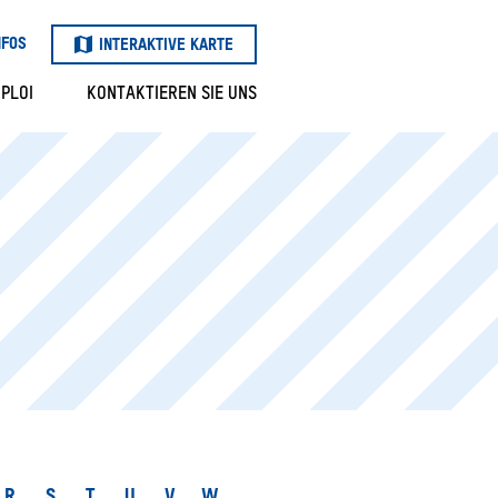
NFOS
INTERAKTIVE KARTE
PLOI
KONTAKTIEREN SIE UNS
ER
S
LEN
R
R
S
T
U
V
W