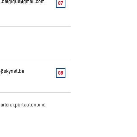
n.belgique@gmail.com
07
e@skynet.be
08
arleroi.portautonome.