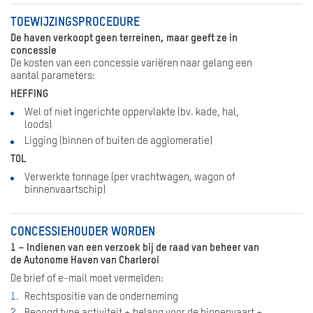
TOEWIJZINGSPROCEDURE
De haven verkoopt geen terreinen, maar geeft ze in
concessie
De kosten van een concessie variëren naar gelang een
aantal parameters:
HEFFING
Wel of niet ingerichte oppervlakte (bv. kade, hal,
loods)
Ligging (binnen of buiten de agglomeratie)
TOL
Verwerkte tonnage (per vrachtwagen, wagon of
binnenvaartschip)
CONCESSIEHOUDER WORDEN
1 – Indienen van een verzoek bij de raad van beheer van
de Autonome Haven van Charleroi
De brief of e-mail moet vermelden:
Rechtspositie van de onderneming
Beoogd type activiteit + belang voor de binnenvaart +