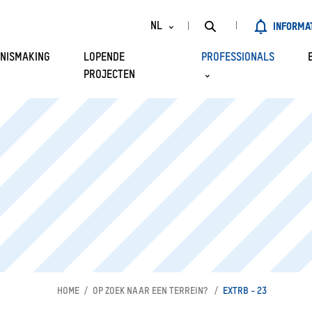
NL
INFORMA
NISMAKING
LOPENDE
PROFESSIONALS
DE
PROJECTEN
FR
HAVEN IN ENKELE
LIJST VAN
EN
ERS
CONCESSIEHOUDERS
LSTELLINGEN EN
OP ZOEK NAAR EEN
EN
TERREIN?
D VAN BEHEER
OPENBARE KADEN
ANISATIESCHEMA
SCHALEN
HAVEN BINNEN
DE VOORDELEN VAN
RLEROI
INTERMODALITEIT
ROPOLE
HOME
OP ZOEK NAAR EEN TERREIN?
FINANCIËLE STEUN
EXTRB - 23
HAVEN EN HET
VOOR INVESTEERDERS