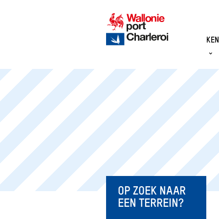
KEN
DE 
CIJF
DOE
TAK
RAA
ORG
DE 
CHA
OP ZOEK NAAR
MÉT
EEN TERREIN?
DE 