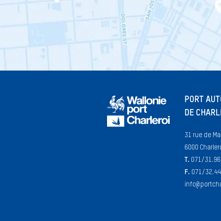
PORT AU
DE CHARL
31 rue de Ma
6000 Charler
T.
071/31.96
F.
071/32.44
info@portcha