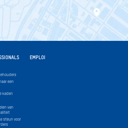
SSIONALS
EMPLOI
iehouders
naar een
e kaden
elen van
liteit
le steun voor
rders