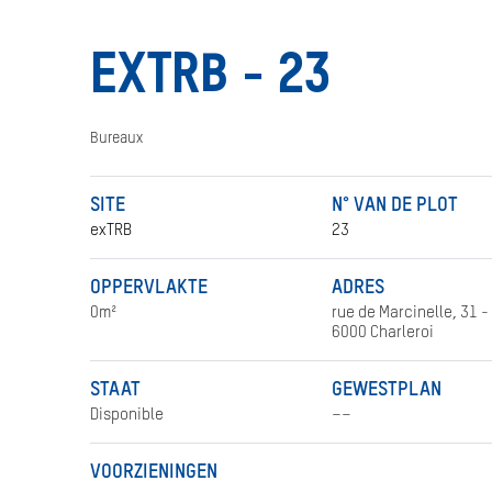
EU
HET MELDEN VAN EEN
IERTOERISME
ONREGELMATIGHEID
EXTRB - 23
NUTTIGE LINKS
Bureaux
SITE
N° VAN DE PLOT
exTRB
23
OPPERVLAKTE
ADRES
0m²
rue de Marcinelle, 31 -
6000 Charleroi
STAAT
GEWESTPLAN
Disponible
––
VOORZIENINGEN