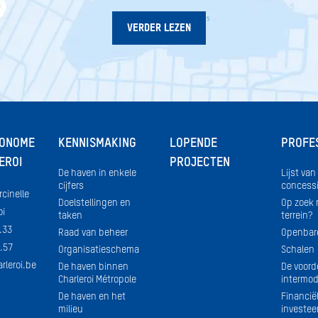
VERDER LEZEN
TONOME
KENNISMAKING
LOPENDE
PROFE
EROI
PROJECTEN
De haven in enkele
Lijst van
cijfers
concess
rcinelle
Doelstellingen en
Op zoek 
oi
taken
terrein?
.33
Raad van beheer
Openbar
.57
Organisatieschema
Schalen
rleroi.be
De haven binnen
De voord
Charleroi Métropole
intermoda
De haven en het
Financië
milieu
investee