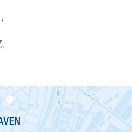
30
en
ging
HAVEN