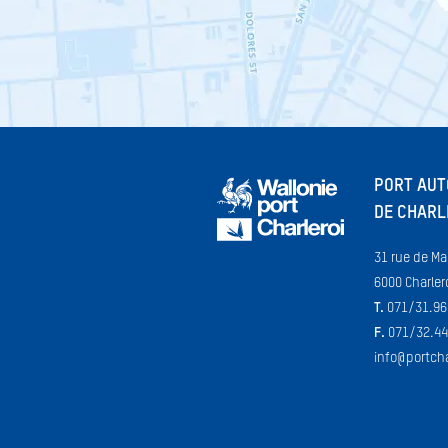
PORT AU
DE CHARL
31 rue de Ma
6000 Charler
T.
071/31.96
F.
071/32.44
info@portcha