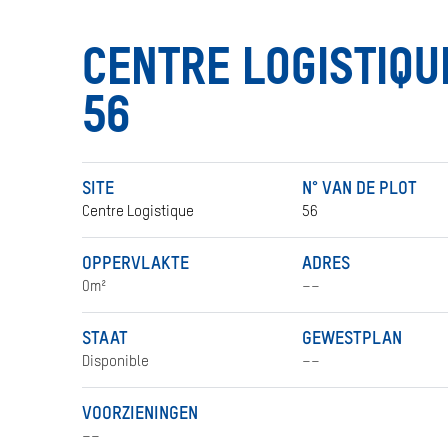
EU
HET MELDEN VAN EEN
IERTOERISME
ONREGELMATIGHEID
CENTRE LOGISTIQU
NUTTIGE LINKS
56
SITE
N° VAN DE PLOT
Centre Logistique
56
OPPERVLAKTE
ADRES
0m²
––
STAAT
GEWESTPLAN
Disponible
––
VOORZIENINGEN
––