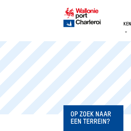
KEN
DE 
CIJF
DOE
TAK
RAA
ORG
DE 
CHA
OP ZOEK NAAR
MÉT
EEN TERREIN?
DE 