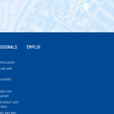
SSIONALS
EMPLOI
iehouders
naar een
e kaden
elen van
liteit
le steun voor
rders
en van een