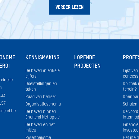
VERDER LEZEN
TONOME
KENNISMAKING
LOPENDE
PROFE
EROI
PROJECTEN
De haven in enkele
Lijst van
cijfers
concess
rcinelle
Doelstellingen en
Op zoek 
oi
taken
terrein?
.33
Raad van beheer
Openbar
.57
Organisatieschema
Schalen
rleroi.be
De haven binnen
De voord
Charleroi Métropole
intermoda
De haven en het
Financië
milieu
investee
Riviertoerisme
Het meld