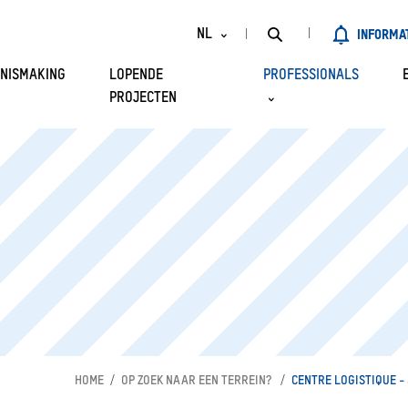
NL
INFORMA
NISMAKING
LOPENDE
PROFESSIONALS
DE
PROJECTEN
FR
HAVEN IN ENKELE
LIJST VAN
EN
ERS
CONCESSIEHOUDERS
LSTELLINGEN EN
OP ZOEK NAAR EEN
EN
TERREIN?
D VAN BEHEER
OPENBARE KADEN
ANISATIESCHEMA
SCHALEN
HAVEN BINNEN
DE VOORDELEN VAN
RLEROI
INTERMODALITEIT
ROPOLE
HOME
OP ZOEK NAAR EEN TERREIN?
FINANCIËLE STEUN
CENTRE LOGISTIQUE -
HAVEN EN HET
VOOR INVESTEERDERS