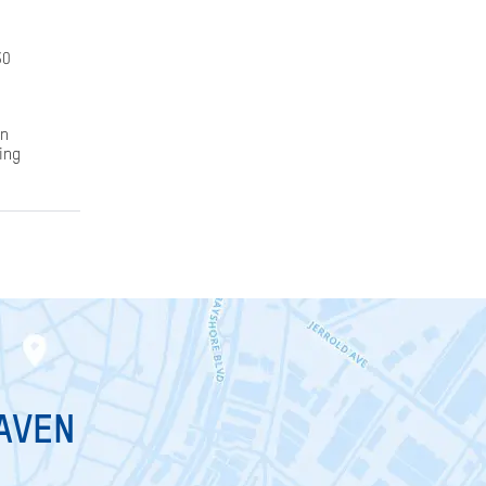
30
en
ging
HAVEN