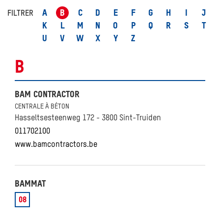
A
B
C
D
E
F
G
H
I
J
FILTRER
K
L
M
N
O
P
Q
R
S
T
U
V
W
X
Y
Z
B
BAM CONTRACTOR
CENTRALE À BÉTON
Hasseltsesteenweg 172 - 3800 Sint-Truiden
011702100
www.bamcontractors.be
BAMMAT
08